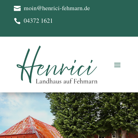
moin@henrici-fehmarn.de

04372 1621
