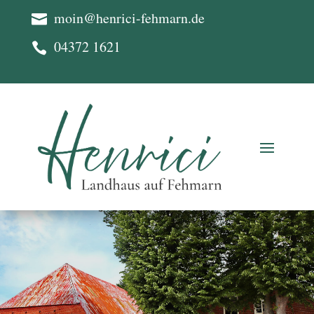
moin@henrici-fehmarn.de

04372 1621
