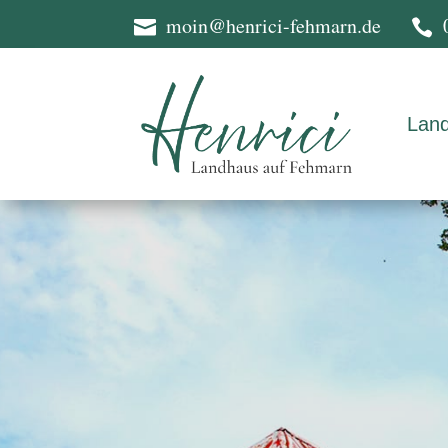
moin@henrici-fehmarn.de


Lan