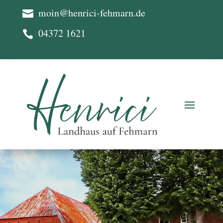
moin@henrici-fehmarn.de

04372 1621
