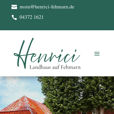
moin@henrici-fehmarn.de

04372 1621
