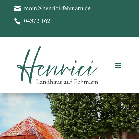
moin@henrici-fehmarn.de

04372 1621
