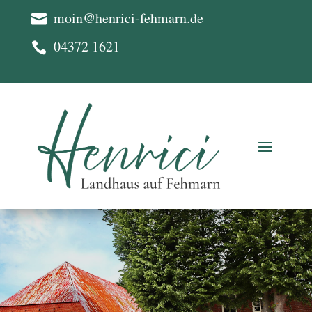
moin@henrici-fehmarn.de

04372 1621
