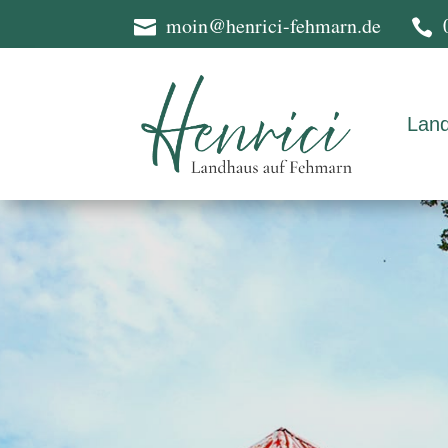
moin@henrici-fehmarn.de


Lan