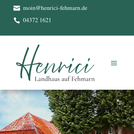
moin@henrici-fehmarn.de

04372 1621
