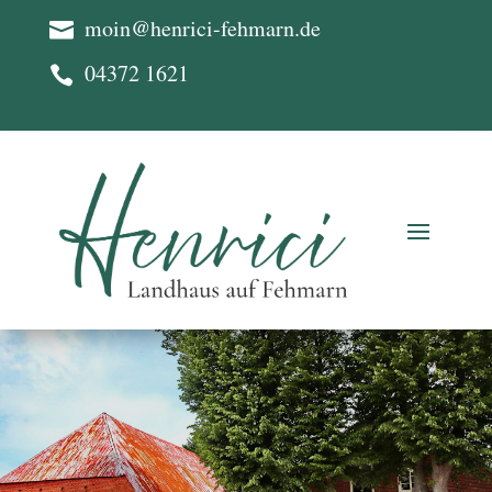
moin@henrici-fehmarn.de

04372 1621
