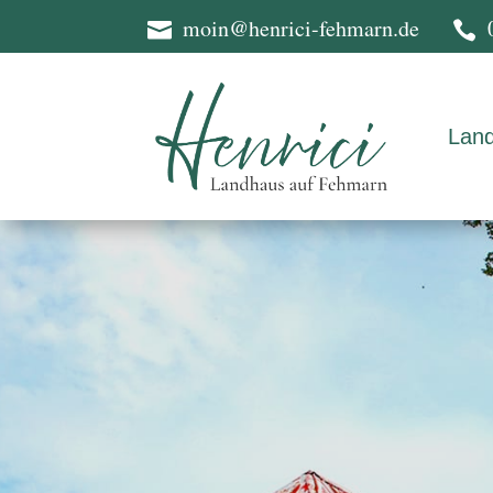
moin@henrici-fehmarn.de


Lan