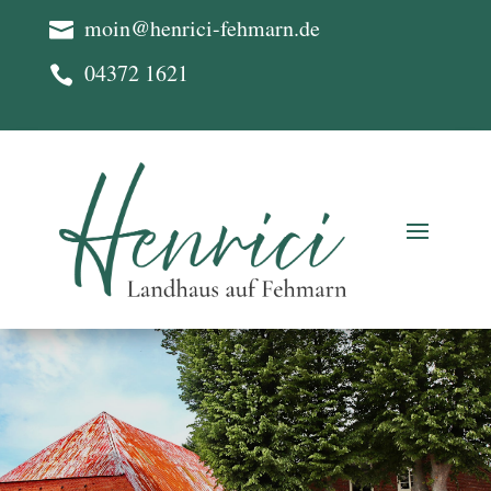
moin@henrici-fehmarn.de

04372 1621
