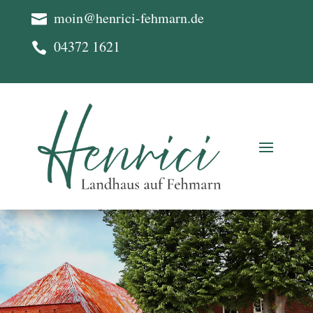
moin@henrici-fehmarn.de

04372 1621
