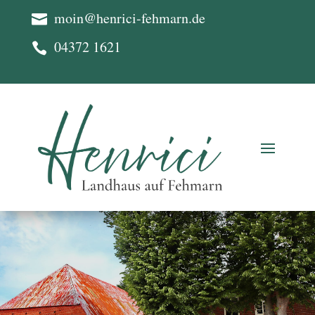
moin@henrici-fehmarn.de

04372 1621
