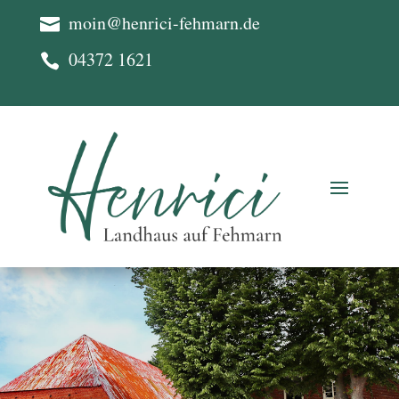
moin@henrici-fehmarn.de

04372 1621
