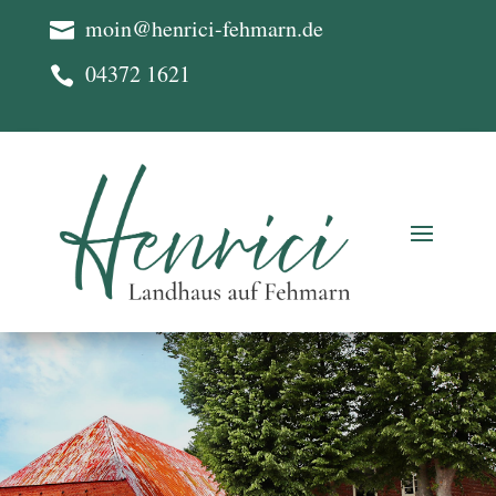
moin@henrici-fehmarn.de

04372 1621
