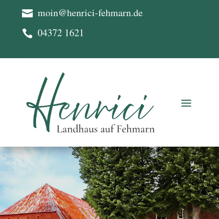
moin@henrici-fehmarn.de

04372 1621
