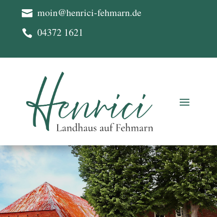
moin@henrici-fehmarn.de

04372 1621
