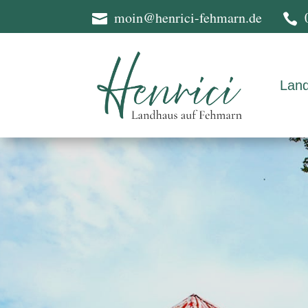
moin@henrici-fehmarn.de


Lan