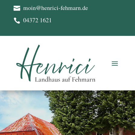
moin@henrici-fehmarn.de

04372 1621
