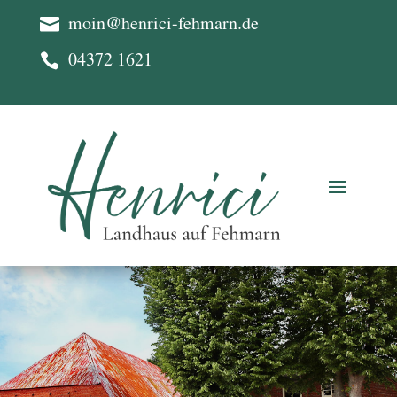
moin@henrici-fehmarn.de

04372 1621
