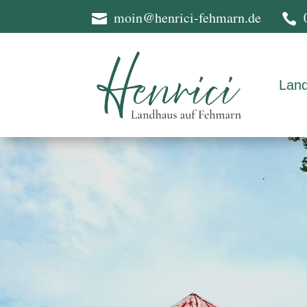
moin@henrici-fehmarn.de


Lan