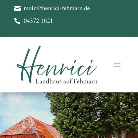
moin@henrici-fehmarn.de

04372 1621
