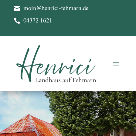
moin@henrici-fehmarn.de

04372 1621
