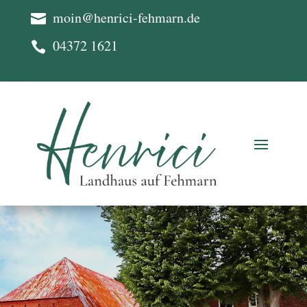
moin@henrici-fehmarn.de

04372 1621
