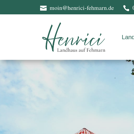
moin@henrici-fehmarn.de


Lan