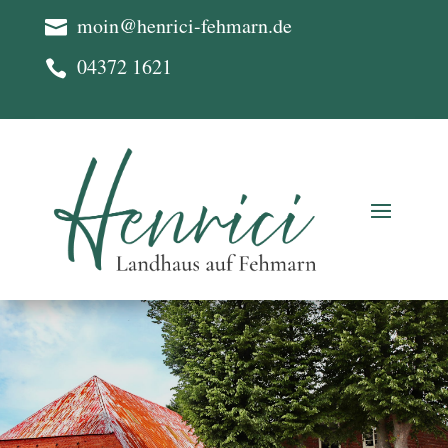
moin@henrici-fehmarn.de

04372 1621
