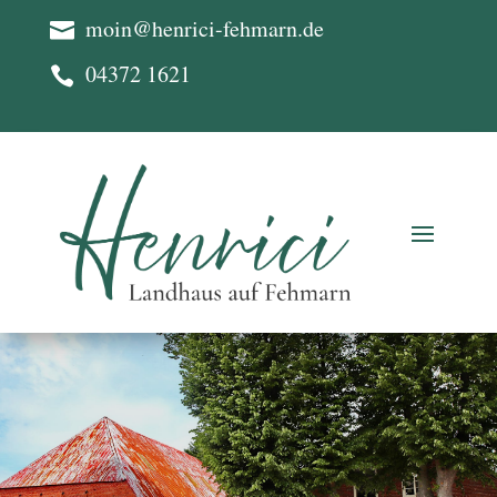
moin@henrici-fehmarn.de

04372 1621
