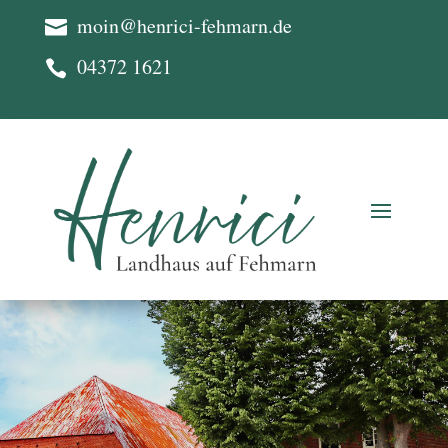
moin@henrici-fehmarn.de

04372 1621
