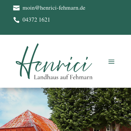
moin@henrici-fehmarn.de

04372 1621
