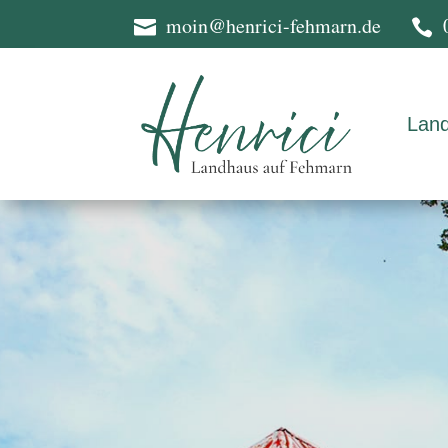
moin@henrici-fehmarn.de


Lan