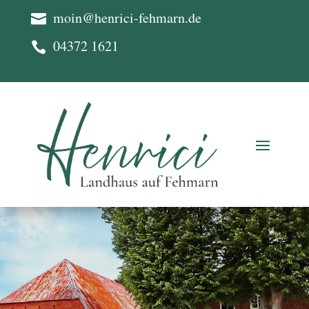
moin@henrici-fehmarn.de

04372 1621
